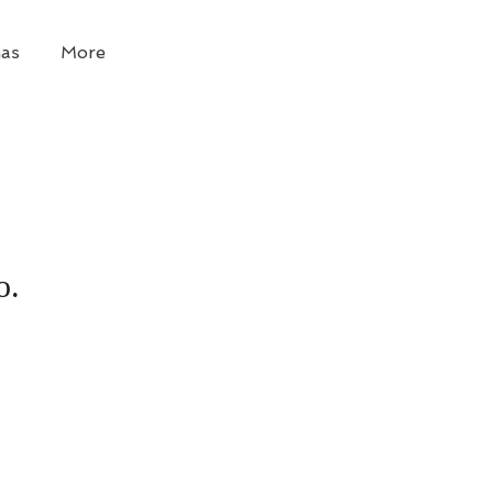
as
More
o.